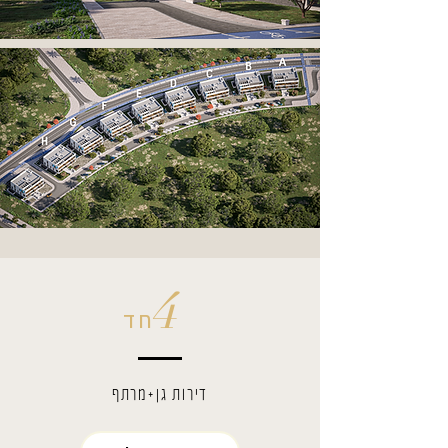
4
חד
דירות גן+מרתף