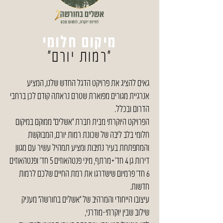
מיקום חלומי
"רמות יורם"
גאים להציג את פרויקט הדגל החדש שלנו, המציע
אנרגיית מגורים מפוארת שטרם נראתה קודם לכן ברחבי
הדרום ובכלל.
הפרויקט היוקרתי מבית חברת "אשלים" ממוקם במיקום
חלומי בלב ליבה של שכונת רמות יורם, המבוקשת
והמתפתחת בעיר נתיבות ומציע תמהיל עשיר עם מגוון
דירות גן 4 חד'+מרתף, מיני פנטהאוזים 5 חד' ופנטהאוזים
6 חד' פרמיום שישדרגו את רמת החיים שלכם לרמות
חדשות.
עיצובו הייחודי והמרהיב של "אשלים בחורשה" מעניק
שילוב שבין יוקרתי-מודרני,