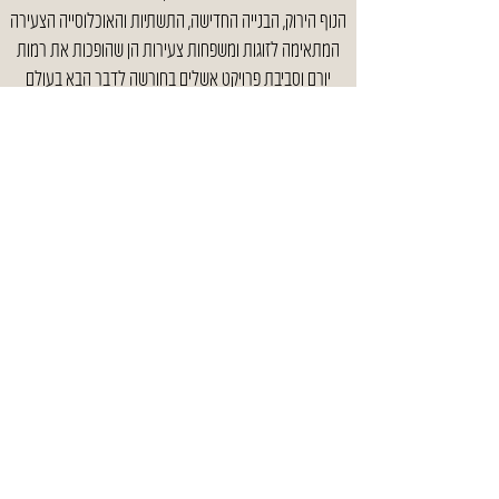
הנוף הירוק, הבנייה החדישה, התשתיות והאוכלוסייה הצעירה
המתאימה לזוגות ומשפחות צעירות הן שהופכות את רמות
יורם וסביבת פרויקט אשלים בחורשה לדבר הבא בעולם
המגורים.
לגור באשלים בחורשה אומר לחיות באווירה אורבנית מרעננת
בלב שכונת מגורים צעירה ומלאת חיים!
צור קשר
שם מלא
טלפון
איימל